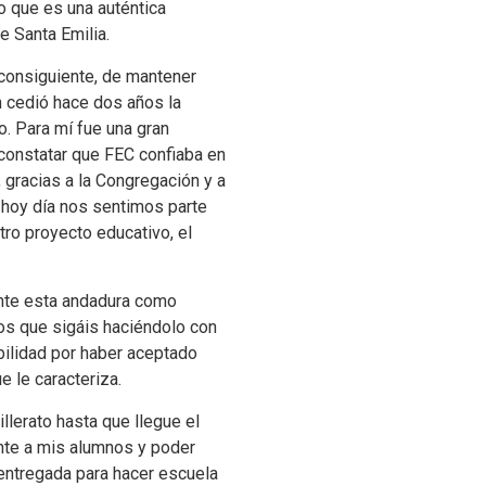
o que es una auténtica
e Santa Emilia.
r consiguiente, de mantener
n cedió hace dos años la
no.
Para mí fue una gran
 constatar que FEC confiaba en
o, gracias a la Congregación y a
 hoy día nos sentimos parte
tro proyecto educativo, el
ante esta andadura como
ros que sigáis haciéndolo con
ibilidad por haber aceptado
e le caracteriza.
lerato hasta que llegue el
ente a mis alumnos y poder
a entregada para hacer escuela