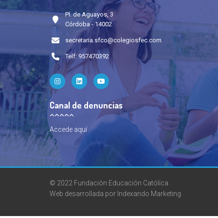
Pl. de Aguayos, 3
Córdoba - 14002
secretaria.sfco@colegiosfec.com
Telf: 957470392
Canal de denuncias
Accede
aquí
© 2022 Fundación Educación Católica
Web desarrollada por
Indexando Marketing