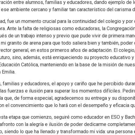
boración entre alumnos, familias y educadores, dando ejemplo de l
se ambiente cercano y familiar tan característico del carisma d
idad, fue un momento crucial para la continuidad del colegio y po
ra. Ante la falta de religiosas como educadoras, la Congregació
pués de un trabajo intenso y previo que pude vivir de primera ma
mi granito de arena para que todo saliera bien y también, poder
irector general, en estos primeros años de adaptación
. El colegi
futuro, sino, además, está enriqueciendo su proyecto educativo y
 Educación Católica, manteniendo en la base de la misión de nues
 Emilia.
, familias y educadores, el apoyo y cariño que he percibido dur
las fuerzas e ilusión para superar los momentos difíciles. Pedi
 a la que, de forma especial, agradecemos su entrega y su dispon
con el convencimiento que lo hará con el desempeño y eficacia qu
 esta etapa que comienzo, seguiré como educador en ESO y Bachil
 afronto con la alegría e ilusión de poder dedicarme completam
egio, siendo lo que ha llenado y transformado mi vida: una person